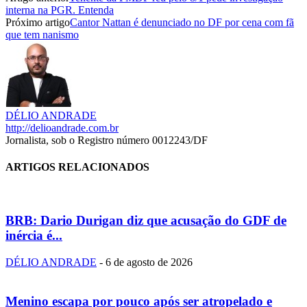
interna na PGR. Entenda
Próximo artigo
Cantor Nattan é denunciado no DF por cena com fã
que tem nanismo
DÉLIO ANDRADE
http://delioandrade.com.br
Jornalista, sob o Registro número 0012243/DF
ARTIGOS RELACIONADOS
BRB: Dario Durigan diz que acusação do GDF de
inércia é...
DÉLIO ANDRADE
-
6 de agosto de 2026
Menino escapa por pouco após ser atropelado e