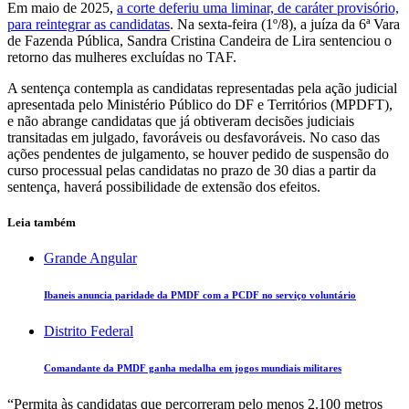
Em maio de 2025,
a corte deferiu uma liminar, de caráter provisório,
para reintegrar as candidatas
. Na sexta-feira (1º/8), a juíza da 6ª Vara
de Fazenda Pública, Sandra Cristina Candeira de Lira sentenciou o
retorno das mulheres excluídas no TAF.
A sentença contempla as candidatas representadas pela ação judicial
apresentada pelo Ministério Público do DF e Territórios (MPDFT),
e não abrange candidatas que já obtiveram decisões judiciais
transitadas em julgado, favoráveis ou desfavoráveis. No caso das
ações pendentes de julgamento, se houver pedido de suspensão do
curso processual pelas candidatas no prazo de 30 dias a partir da
sentença, haverá possibilidade de extensão dos efeitos.
Leia também
Grande Angular
Ibaneis anuncia paridade da PMDF com a PCDF no serviço voluntário
Distrito Federal
Comandante da PMDF ganha medalha em jogos mundiais militares
“Permita às candidatas que percorreram pelo menos 2.100 metros