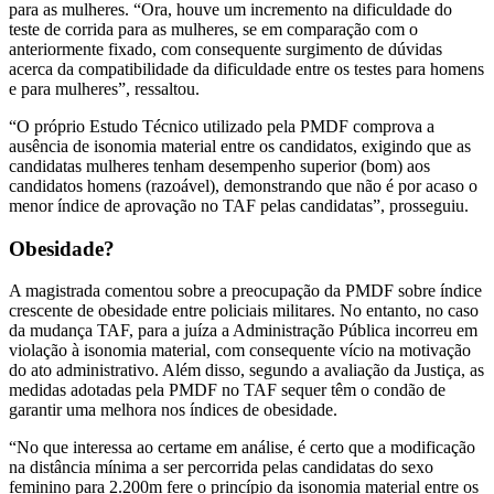
para as mulheres. “Ora, houve um incremento na dificuldade do
teste de corrida para as mulheres, se em comparação com o
anteriormente fixado, com consequente surgimento de dúvidas
acerca da compatibilidade da dificuldade entre os testes para homens
e para mulheres”, ressaltou.
“O próprio Estudo Técnico utilizado pela PMDF comprova a
ausência de isonomia material entre os candidatos, exigindo que as
candidatas mulheres tenham desempenho superior (bom) aos
candidatos homens (razoável), demonstrando que não é por acaso o
menor índice de aprovação no TAF pelas candidatas”, prosseguiu.
Obesidade?
A magistrada comentou sobre a preocupação da PMDF sobre índice
crescente de obesidade entre policiais militares. No entanto, no caso
da mudança TAF, para a juíza a Administração Pública incorreu em
violação à isonomia material, com consequente vício na motivação
do ato administrativo. Além disso, segundo a avaliação da Justiça, as
medidas adotadas pela PMDF no TAF sequer têm o condão de
garantir uma melhora nos índices de obesidade.
“No que interessa ao certame em análise, é certo que a modificação
na distância mínima a ser percorrida pelas candidatas do sexo
feminino para 2.200m fere o princípio da isonomia material entre os