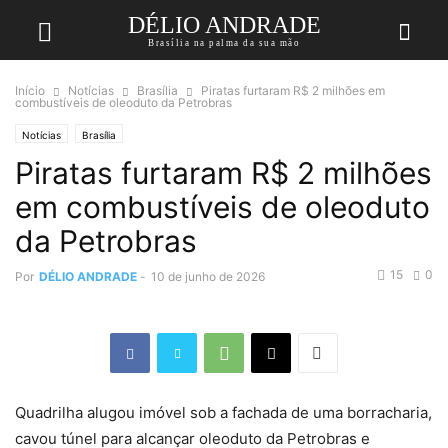
DÉLIO ANDRADE
Brasília na palma da sua mão
Início
Notícias
Brasília
Piratas furtaram R$ 2 milhões em
combustíveis de oleoduto da Petrobras
Notícias
Brasília
Piratas furtaram R$ 2 milhões
em combustíveis de oleoduto
da Petrobras
15
0
Por
DÉLIO ANDRADE
-
10 de junho de 2026
Quadrilha alugou imóvel sob a fachada de uma borracharia,
cavou túnel para alcançar oleoduto da Petrobras e