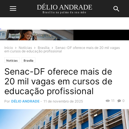
DÉLIO ANDRADE
Brasília na palma da sua mão
Início
Notícias
Brasília
Senac-DF oferece mais de 20 mil vagas
em cursos de educação profissional
Notícias
Brasília
Senac-DF oferece mais de
20 mil vagas em cursos de
educação profissional
11
0
Por
DÉLIO ANDRADE
-
11 de novembro de 2025