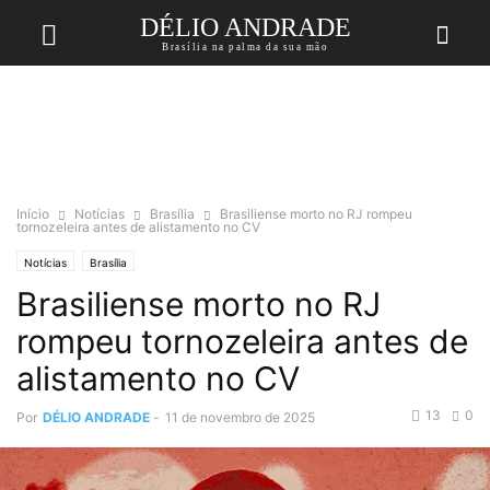
DÉLIO ANDRADE
Brasília na palma da sua mão
Início
Notícias
Brasília
Brasiliense morto no RJ rompeu
tornozeleira antes de alistamento no CV
Notícias
Brasília
Brasiliense morto no RJ
rompeu tornozeleira antes de
alistamento no CV
13
0
Por
DÉLIO ANDRADE
-
11 de novembro de 2025