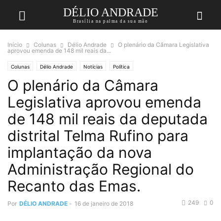
DÉLIO ANDRADE
Brasília na palma da sua mão
Início
Colunas
Délio Andrade
O plenário da Câmara Legislativa
aprovou emenda de 148 mil reais da...
Colunas
Délio Andrade
Notícias
Política
O plenário da Câmara
Legislativa aprovou emenda
de 148 mil reais da deputada
distrital Telma Rufino para
implantação da nova
Administração Regional do
Recanto das Emas.
249
0
Por
DÉLIO ANDRADE
-
16 de janeiro de 2018