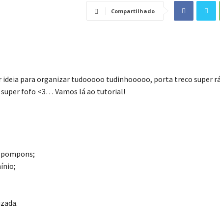
Compartilhado
 ideia para organizar tudooooo tudinhooooo, porta treco super ráp
a super fofo <3… Vamos lá ao tutorial!
m pompons;
ínio;
izada.