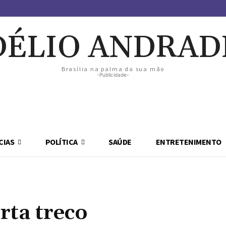
DÉLIO ANDRAD
Brasília na palma da sua mão
-Publicidade-
CIAS
POLÍTICA
SAÚDE
ENTRETENIMENTO
rta treco