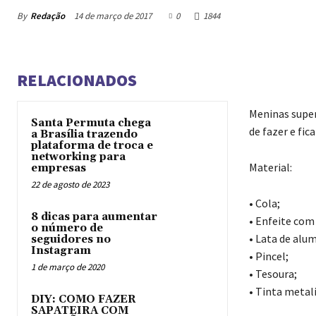
By
Redação
14 de março de 2017
0
1844
RELACIONADOS
Meninas super
Santa Permuta chega
de fazer e fic
a Brasília trazendo
plataforma de troca e
networking para
Material:
empresas
22 de agosto de 2023
• Cola;
8 dicas para aumentar
• Enfeite co
o número de
• Lata de alum
seguidores no
Instagram
• Pincel;
1 de março de 2020
• Tesoura;
• Tinta metal
DIY: COMO FAZER
SAPATEIRA COM