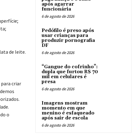
após agarrar
funcionária
6 de agosto de 2026
perfície;
ta;
Pedófilo é preso após
usar crianças para
produzir pornografia
DF
ata de leite.
6 de agosto de 2026
“Gangue do cofrinho”:
dupla que furtou R$ 70
mil em celulares é
presa
para criar
6 de agosto de 2026
podemos
lorizados.
Imagens mostram
dade.
momento em que
menino é esfaqueado
ndo o
após sair de escola
6 de agosto de 2026