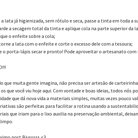
 a lata já higienizada, sem rótulo e seca, passe a tinta em toda a su
arde a secagem total da tinta e aplique cola na parte superior da la
oque o enfeite sobre a cola;
torne a lata com o enfeite e corte o excesso dele com a tesoura;
xe o porta-lápis secar e pronto! Pode aproveitar o artesanato com l
!!!
o que muita gente imagina, não precisa ser artesão de carteirinha 
os que você viu hoje aqui. Com vontade e boas ideias, todos nós 
vidade que dá nova vida a materiais simples, muitas vezes pouco va
riativas são perfeitas para facilitar a rotina usando a sustentabili
iais que iriam para o lixo auxilia na preservação ambiental, deixa
limpo.
ximo post Bjusssss <3