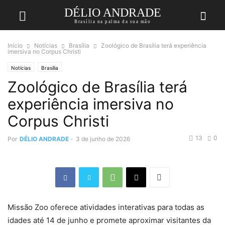
DÉLIO ANDRADE
Brasília na palma da sua mão
Início
Notícias
Brasília
Zoológico de Brasília terá experiência
imersiva no Corpus Christi
Notícias
Brasília
Zoológico de Brasília terá
experiência imersiva no
Corpus Christi
13
0
Por
DÉLIO ANDRADE
-
3 de junho de 2026
Missão Zoo oferece atividades interativas para todas as
idades até 14 de junho e promete aproximar visitantes da