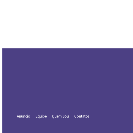
Entrar
Bem-vindo! Entre na sua conta
seu usuário
sua senha
Forgot your password? Get help
Recuperar senha
Recupere sua senha
seu e-mail
Uma senha será enviada por e-mail para você.
Anuncio
Equipe
Quem Sou
Contatos