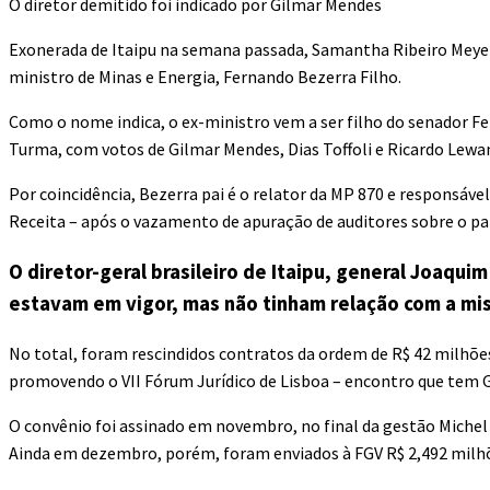
O diretor demitido foi indicado por Gilmar Mendes
Exonerada de Itaipu na semana passada, Samantha Ribeiro Meyer
ministro de Minas e Energia, Fernando Bezerra Filho.
Como o nome indica, o ex-ministro vem a ser filho do senador F
Turma, com votos de Gilmar Mendes, Dias Toffoli e Ricardo Lewa
Por coincidência, Bezerra pai é o relator da MP 870 e responsáv
Receita – após o vazamento de apuração de auditores sobre o pa
O diretor-geral brasileiro de Itaipu, general Joaqui
estavam em vigor, mas não tinham relação com a mi
No total, foram rescindidos contratos da ordem de R$ 42 milhões.
promovendo o VII Fórum Jurídico de Lisboa – encontro que tem 
O convênio foi assinado em novembro, no final da gestão Michel
Ainda em dezembro, porém, foram enviados à FGV R$ 2,492 milhõe