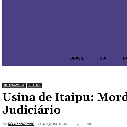
DÉLIO ANDR
Brasília na palma da sua mão
-Publicidade-
BRASIL
GDF
N
JR. TAKAMOTO
POLÍTICA
Usina de Itaipu: Mor
Judiciário
By
DÉLIO ANDRADE
11 de agosto de 2019
0
1242