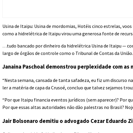
Usina de Itaipu: Usina de mordomias, Hotéis cinco estrelas, voo
como a hidrelétrica de Itaipu virou uma generosa fonte de recur
…tudo bancado por dinheiro da hidrelétrica Usina de Itaipu — c
largo de órgãos de controle como o Tribunal de Contas da União.
Janaina Paschoal demonstrou perplexidade com as mo
“Nesta semana, cansada de tanta safadeza, eu fiz um discurso na
ler a matéria de capa da Crusoé, concluo que talvez sejamos tr
“Por que Itaipu financia eventos jurídicos (sem aparecer)? Por
Por que essas altas autoridades não dão palestras no Brasil? Nojo
Jair Bolsonaro demitiu o advogado Cezar Eduardo Zili