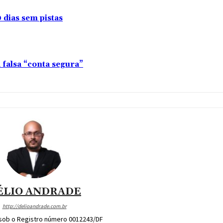
 dias sem pistas
falsa “conta segura”
ÉLIO ANDRADE
http://delioandrade.com.br
 sob o Registro número 0012243/DF