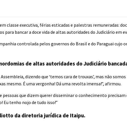
s em classe executiva, férias esticadas e palestras remuneradas:
sos para bancar a doce vida de altas autoridades do Judiciário em
ompanhia controlada pelos governos do Brasil e do Paraguai cujo
rdomias de altas autoridades do Judiciário bancadas
 Assembleia, dizendo que ‘temos cara de trouxas’, mas não somos 
ouxas mesmo. É uma vergonha! Dá uma revolta imensa!”, afirmou.
 que pessoas que dizem querer disseminar o conhecimento precisam 
! Eu tenho nojo de tudo isso!”
otto da diretoria jurídica de Itaipu.