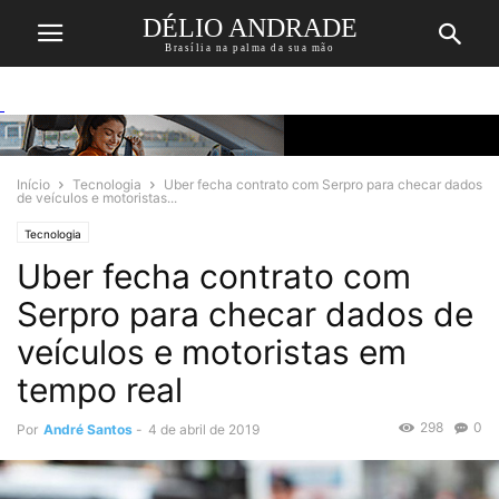
DÉLIO ANDRADE
Brasília na palma da sua mão
Início
Tecnologia
Uber fecha contrato com Serpro para checar dados
de veículos e motoristas...
Tecnologia
Uber fecha contrato com
Serpro para checar dados de
veículos e motoristas em
tempo real
298
0
Por
André Santos
-
4 de abril de 2019