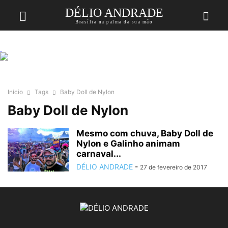
DÉLIO ANDRADE
Brasília na palma da sua mão
Início
Tags
Baby Doll de Nylon
Baby Doll de Nylon
Mesmo com chuva, Baby Doll de
Nylon e Galinho animam
carnaval...
DÉLIO ANDRADE
-
27 de fevereiro de 2017