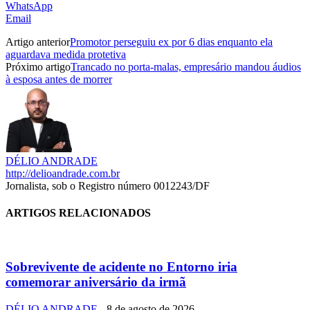
WhatsApp
Email
Artigo anterior
Promotor perseguiu ex por 6 dias enquanto ela
aguardava medida protetiva
Próximo artigo
Trancado no porta-malas, empresário mandou áudios
à esposa antes de morrer
DÉLIO ANDRADE
http://delioandrade.com.br
Jornalista, sob o Registro número 0012243/DF
ARTIGOS RELACIONADOS
Sobrevivente de acidente no Entorno iria
comemorar aniversário da irmã
DÉLIO ANDRADE
-
8 de agosto de 2026