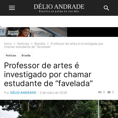
DÉLIO ANDRADE
Brasília na palma da sua mão
Início
Notícias
Brasília
Professor de artes é investigado por
chamar estudante de “favelada”
Notícias
Brasília
Professor de artes é
investigado por chamar
estudante de “favelada”
9
0
Por
DÉLIO ANDRADE
-
5 de maio de 2026