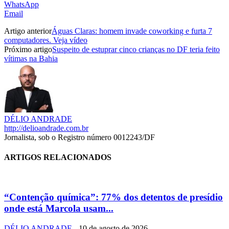
WhatsApp
Email
Artigo anterior
Águas Claras: homem invade coworking e furta 7
computadores. Veja vídeo
Próximo artigo
Suspeito de estuprar cinco crianças no DF teria feito
vítimas na Bahia
DÉLIO ANDRADE
http://delioandrade.com.br
Jornalista, sob o Registro número 0012243/DF
ARTIGOS RELACIONADOS
“Contenção química”: 77% dos detentos de presídio
onde está Marcola usam...
DÉLIO ANDRADE
-
10 de agosto de 2026