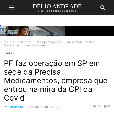
DÉLIO ANDRADE
Brasília na palma da sua mão
Início
Política
PF faz operação em SP em sede da Precisa
Medicamentos, empresa que...
Política
PF faz operação em SP em
sede da Precisa
Medicamentos, empresa que
entrou na mira da CPI da
Covid
83
0
Por
Redação
-
22 de fevereiro de 2023