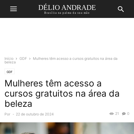
DÉLIO ANDRADE
Brasília na palma da sua mão
Início
GDF
Mulheres têm acesso a cursos gratuitos na área da
beleza
GDF
Mulheres têm acesso a
cursos gratuitos na área da
beleza
21
0
Por
-
22 de outubro de 2024