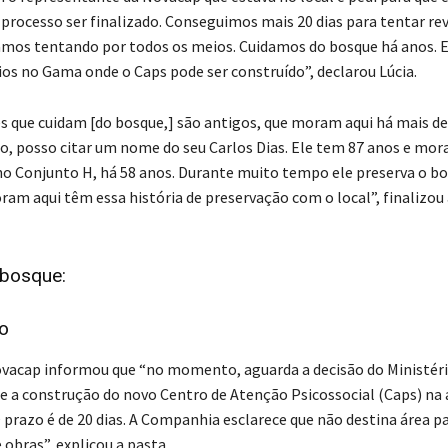
processo ser finalizado. Conseguimos mais 20 dias para tentar rev
amos tentando por todos os meios. Cuidamos do bosque há anos. 
ios no Gama onde o Caps pode ser construído”, declarou Lúcia.
 que cuidam [do bosque,] são antigos, que moram aqui há mais de
 posso citar um nome do seu Carlos Dias. Ele tem 87 anos e mora
no Conjunto H, há 58 anos. Durante muito tempo ele preserva o bo
ram aqui têm essa história de preservação com o local”, finalizou 
bosque:
o
vacap informou que “no momento, aguarda a decisão do Ministéri
 a construção do novo Centro de Atenção Psicossocial (Caps) na 
 prazo é de 20 dias. A Companhia esclarece que não destina área pa
obras”, explicou a pasta.