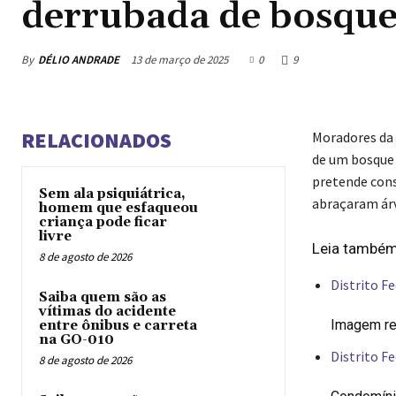
derrubada de bosque
By
DÉLIO ANDRADE
13 de março de 2025
0
9
RELACIONADOS
Moradores da 
de um bosque 
pretende cons
Sem ala psiquiátrica,
abraçaram árv
homem que esfaqueou
criança pode ficar
livre
Leia també
8 de agosto de 2026
Distrito Fe
Saiba quem são as
vítimas do acidente
Imagem re
entre ônibus e carreta
na GO-010
Distrito Fe
8 de agosto de 2026