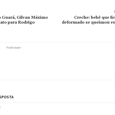
o Guará, Gilvan Máximo
Creche: bebê que f
ato para Rodrigo
deformado se queimou em
-Publicidade -
ESPOSTA