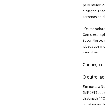
pelo menos o 
situação. Est
terrenos bald
“Os moradores
Como exemplo,
Setor Norte, 
idosos que mo
executiva.
Conheça o 
O outro lad
Em nota, a No
(MPDFT) sobre
destinada”. “O
construção de 