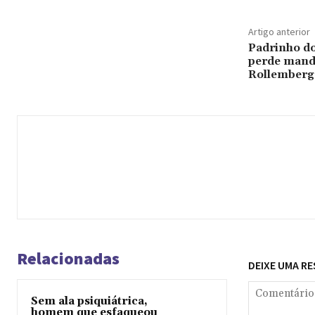
Artigo anterior
Padrinho d
perde mand
Rollemberg
Relacionadas
DEIXE UMA R
Sem ala psiquiátrica,
homem que esfaqueou