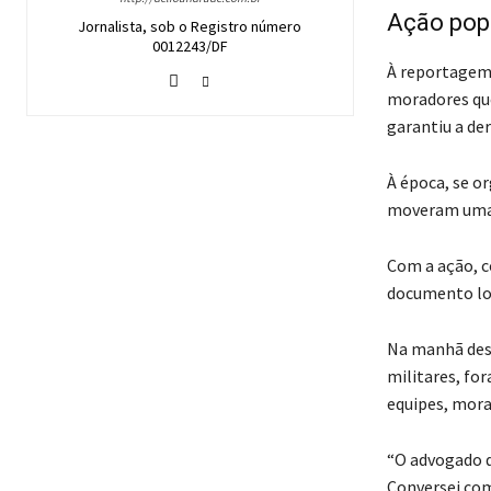
Ação pop
Jornalista, sob o Registro número
0012243/DF
À reportagem a
moradores que
garantiu a der
À época, se o
moveram uma a
Com a ação, c
documento log
Na manhã dest
militares, for
equipes, mor
“O advogado d
Conversei com