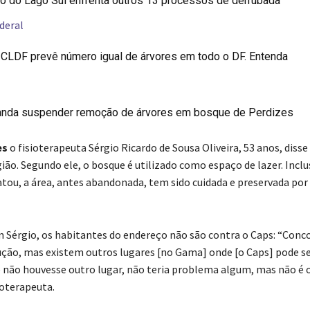
o do Lago Sul enfrenta outros 13 processos de derrubada
deral
 CLDF prevê número igual de árvores em todo o DF. Entenda
anda suspender remoção de árvores em bosque de Perdizes
es
o fisioterapeuta Sérgio Ricardo de Sousa Oliveira, 53 anos, diss
ião. Segundo ele, o bosque é utilizado como espaço de lazer. Inclu
tou, a área, antes abandonada, tem sido cuidada e preservada po
 Sérgio, os habitantes do endereço não são contra o Caps: “Con
ção, mas existem outros lugares [no Gama] onde [o Caps] pode s
e não houvesse outro lugar, não teria problema algum, mas não é o
ioterapeuta.