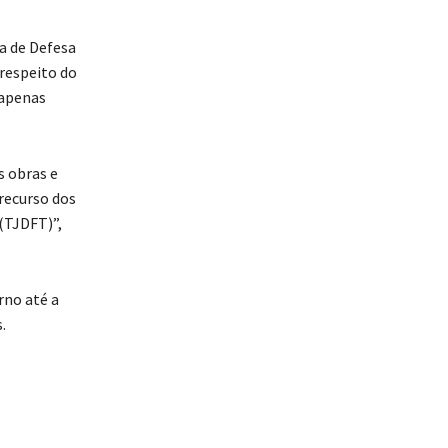
a de Defesa
respeito do
 apenas
s obras e
recurso dos
(TJDFT)”,
rno até a
.