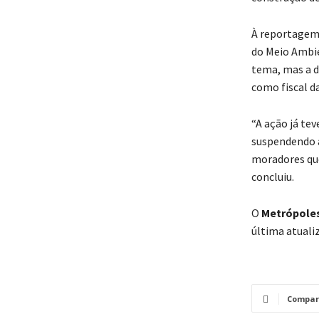
À reportagem 
do Meio Ambie
tema, mas a de
como fiscal da
“A ação já te
suspendendo a
moradores que
concluiu.
O
Metrópole
última atuali
Compar