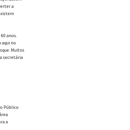
erter a
Existem
 60 anos.
 aqui no
sque. Muitos
a secretária
o Público
área
ra a