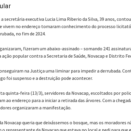
ular
 secretária executiva Lucia Lima Riberio da Silva, 39 anos, contou
 vivem no endereço tomaram conhecimento do processo licitatór
rubada, no fim de 2024.
rganizaram, fizeram um abaixo-assinado – somando 241 assinatura
ção popular contra a Secretaria de Saúde, Novacap e Distrito Fed
onseguiram na Justiça uma liminar para impedir a derrubada. Con
o foi suspenso e a destruição pode acontecer.
a quinta-feira (13/3), servidores da Novacap, escoltados por polic
am ao endereço para a iniciar a retirada das árvores. Com a chegad
adores organizaram a manifestação.
a Novacap queria que deixássemos o bosque, mas os moradores n
 o representante da Novacap que estava no local e pedi para que