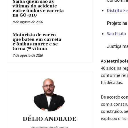
Condomíni
Saiba quem são as
vítimas do acidente
Distrito Fe
entre ônibus e carreta
na GO-010
8 de agosto de 2026
Projeto na
São Paulo
Motorista de carro
que bateu em carreta
e ônibus morre e se
Justiça m
torna 7ª vítima
7 de agosto de 2026
Ao
Metrópol
40 anos na reg
conforme rela
há décadas.
De acordo com
com a constru
construído. S
DÉLIO ANDRADE
explicou o fis
http://delioandrade.com.br