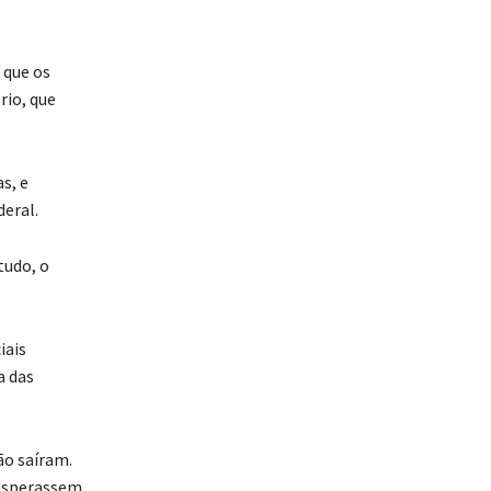
 que os
io, que
s, e
eral.
tudo, o
iais
a das
ão saíram.
 esperassem