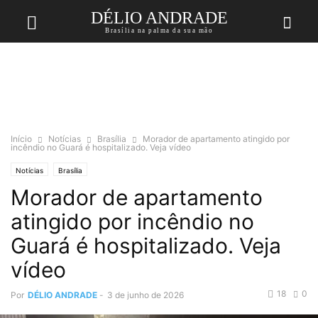
DÉLIO ANDRADE
Brasília na palma da sua mão
Início
Notícias
Brasília
Morador de apartamento atingido por
incêndio no Guará é hospitalizado. Veja vídeo
Notícias
Brasília
Morador de apartamento
atingido por incêndio no
Guará é hospitalizado. Veja
vídeo
18
0
Por
DÉLIO ANDRADE
-
3 de junho de 2026