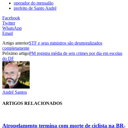
operador do mensalão
prefeito de Santo André
Facebook
Twitter
WhatsApp
Email
Artigo anterior
STF e seus ministros são desmoralizados
completamente
Próximo artigo
PM registra média de seis crimes por dia em escolas
do DF
André Santos
ARTIGOS RELACIONADOS
Atropelamento termina com morte de ciclista na BR-