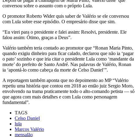
Depois de pagar a chantagem de Maria Pinto, Valério disse que
conversou sobre o assunto com o próprio Lula.
O promotor Roberto Wider quis saber de Valério se ele conversou
com Lula sobre esse episódio. O empresário disse que sim.
“Eu virei para o presidente e falei assim: Resolvi, presidente. Ele
falou assim: Ótimo, graças a Deus”.
Valério também teria contado ao promotor que “Ronan Maria Pinto,
quando exigiu dinheiro para ficar calado, declarou que não ia ‘pagar
o pato’ sozinho e que iria citar o presidente Lula como ‘mandante da
morte’ do prefeito de Santo André. Nas palavras de Valério, Ronan
ia ‘apontá-lo como cabeça da morte de Celso Daniel’”.
A reportagem também aponta que no depoimento ao MP “Valério
repetiu uma história que contou em 2018 ao então juiz Sergio Moro,
envolvendo na trama praticamente todo o alto-comando petista — só
que agora com mais detalhes e com Lula como personagem
fundamental”.
TAGS
Celso Daniel
lula
Marcos Valério
mensalão