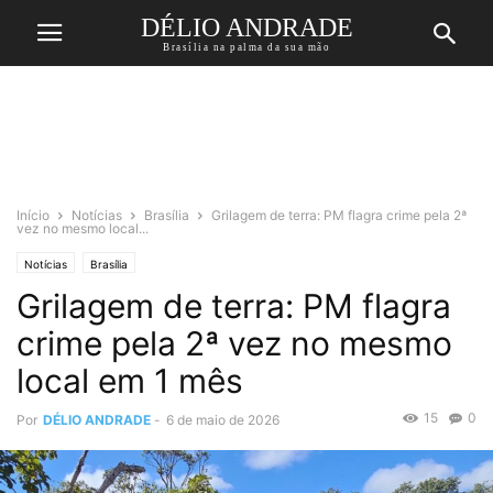
DÉLIO ANDRADE
Brasília na palma da sua mão
Início
Notícias
Brasília
Grilagem de terra: PM flagra crime pela 2ª
vez no mesmo local...
Notícias
Brasília
Grilagem de terra: PM flagra
crime pela 2ª vez no mesmo
local em 1 mês
15
0
Por
DÉLIO ANDRADE
-
6 de maio de 2026