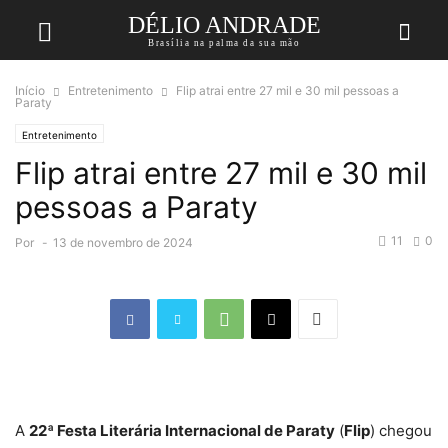
DÉLIO ANDRADE
Brasília na palma da sua mão
Início
Entretenimento
Flip atrai entre 27 mil e 30 mil pessoas a
Paraty
Entretenimento
Flip atrai entre 27 mil e 30 mil
pessoas a Paraty
11
0
Por
-
13 de novembro de 2024
A
22ª Festa Literária Internacional de Paraty
(
Flip
) chegou