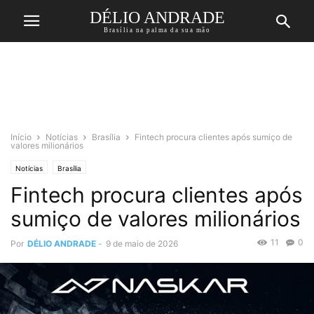
DÉLIO ANDRADE
Brasília na palma da sua mão
Início
Notícias
Brasília
Fintech procura clientes após sumiço de
valores milionários
Notícias
Brasília
Fintech procura clientes após
sumiço de valores milionários
11
0
Por
DÉLIO ANDRADE
-
9 de maio de 2026