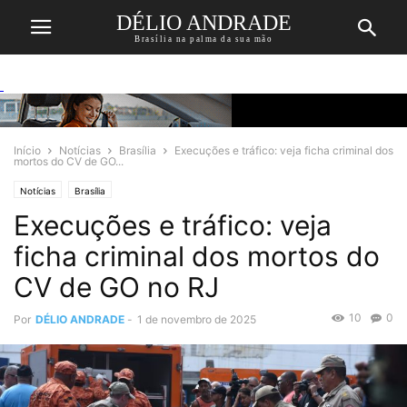
DÉLIO ANDRADE
Brasília na palma da sua mão
Início
Notícias
Brasília
Execuções e tráfico: veja ficha criminal dos
mortos do CV de GO...
Notícias
Brasília
Execuções e tráfico: veja
ficha criminal dos mortos do
CV de GO no RJ
10
0
Por
DÉLIO ANDRADE
-
1 de novembro de 2025