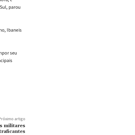
Sul, parou
o, Ibaneis
mpor seu
cipais
Próximo artigo
s militares
traficantes