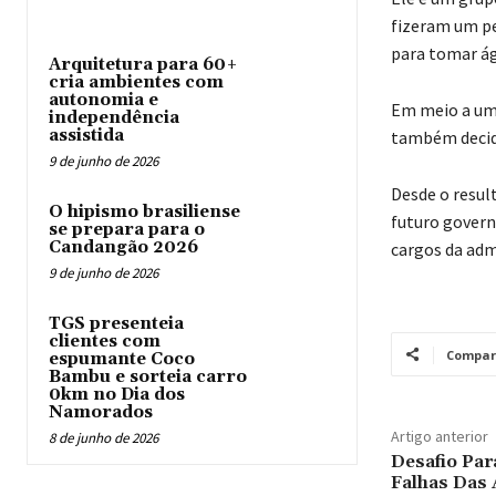
fizeram um pe
para tomar ág
Arquitetura para 60+
cria ambientes com
autonomia e
Em meio a uma
independência
assistida
também decidi
9 de junho de 2026
Desde o resul
O hipismo brasiliense
futuro govern
se prepara para o
Candangão 2026
cargos da admi
9 de junho de 2026
TGS presenteia
clientes com
Compar
espumante Coco
Bambu e sorteia carro
0km no Dia dos
Namorados
Artigo anterior
8 de junho de 2026
Desafio Par
Falhas Das