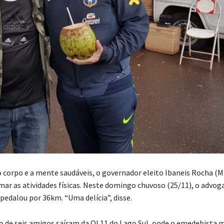
 corpo e a mente saudáveis, o governador eleito Ibaneis Rocha (
mar as atividades físicas. Neste domingo chuvoso (25/11), o advoga
 pedalou por 36km. “Uma delícia”, disse.
o de seis amigos saíram da QI 11 do Lago Sul, onde o emedebista m