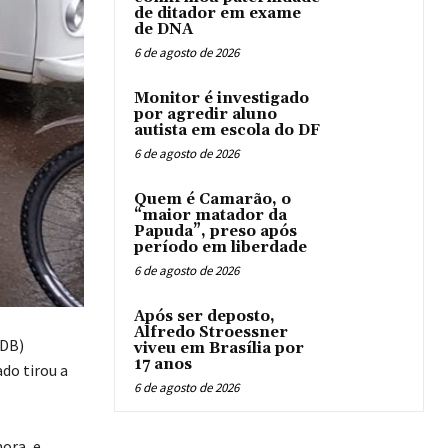
de ditador em exame
de DNA
6 de agosto de 2026
Monitor é investigado
por agredir aluno
autista em escola do DF
6 de agosto de 2026
Quem é Camarão, o
“maior matador da
Papuda”, preso após
período em liberdade
6 de agosto de 2026
Após ser deposto,
Alfredo Stroessner
MDB)
viveu em Brasília por
17 anos
do tirou a
6 de agosto de 2026
ora, e