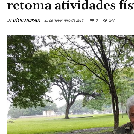
retoma atividades fís
By
DÉLIO ANDRADE
25 de novembro de 2018
0
247