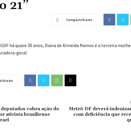
o 21”
Compartilhado
PGDF há quase 30 anos, Diana de Almeida Ramos é a terceira mulhe
uradora-geral
tilhado
 deputados cobra ação do
Metrô-DF deverá indenizar
r ativista brasiliense
com deficiência que rec
rael
q