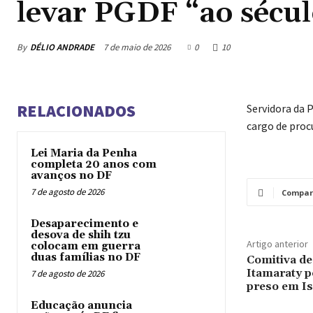
levar PGDF “ao sécul
By
DÉLIO ANDRADE
7 de maio de 2026
0
10
RELACIONADOS
Servidora da 
cargo de proc
Lei Maria da Penha
completa 20 anos com
avanços no DF
7 de agosto de 2026
Compar
Desaparecimento e
desova de shih tzu
Artigo anterior
colocam em guerra
duas famílias no DF
Comitiva de
Itamaraty po
7 de agosto de 2026
preso em Is
Educação anuncia