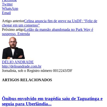
Twitter
WhatsApp
Email
Artigo anterior
Celina anuncia fim de greve na UnDF: “Feliz de
chegar em um consenso”
Próximo artigo
Leilão da mansão abandonada no Park Way é
suspenso. Entenda
DÉLIO ANDRADE
http://delioandrade.com.br
Jornalista, sob o Registro número 0012243/DF
ARTIGOS RELACIONADOS
Ônibus envolvido em tragédia saiu de Taguatinga e
seguia para Uberlândia...