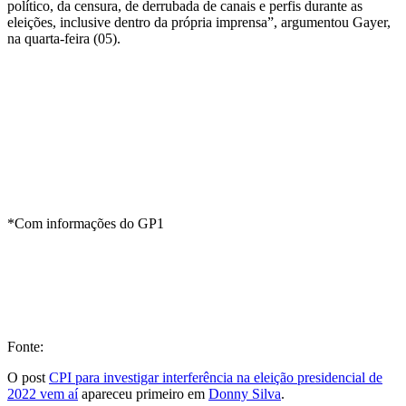
político, da censura, de derrubada de canais e perfis durante as
eleições, inclusive dentro da própria imprensa”, argumentou Gayer,
na quarta-feira (05).
*Com informações do GP1
Fonte:
O post
CPI para investigar interferência na eleição presidencial de
2022 vem aí
apareceu primeiro em
Donny Silva
.