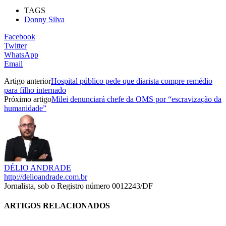
TAGS
Donny Silva
Facebook
Twitter
WhatsApp
Email
Artigo anterior
Hospital público pede que diarista compre remédio
para filho internado
Próximo artigo
Milei denunciará chefe da OMS por “escravização da
humanidade”
DÉLIO ANDRADE
http://delioandrade.com.br
Jornalista, sob o Registro número 0012243/DF
ARTIGOS RELACIONADOS