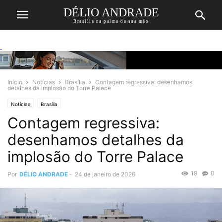
DÉLIO ANDRADE
Brasília na palma da sua mão
Início
Notícias
Brasília
Contagem regressiva: desenhamos
detalhes da implosão do Torre Palace
Notícias
Brasília
Contagem regressiva:
desenhamos detalhes da
implosão do Torre Palace
19
0
Por
DÉLIO ANDRADE
-
24 de janeiro de 2026