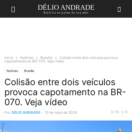
DÉLIO ANDRADE
Brasília na palma da sua mão
Início
Notícias
Brasília
Colisão entre dois veículos provoca
capotamento na BR-070. Veja vídeo
Notícias
Brasília
Colisão entre dois veículos
provoca capotamento na BR-
070. Veja vídeo
16
0
Por
DÉLIO ANDRADE
-
10 de maio de 2026