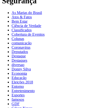
Segurança
As Marias do Brasil
Atos & Fatos
Bem Estar
Ciência de Verdade
Classificados
Cobertura de Eventos
Colunas
comunicação
Coronavirus
Deputados
Destaque
Destaques
diversao
Donny Silva
Economia
Educação
Eleições 2018
Entorno
Entretenimento
Esportes
famosos
GDF