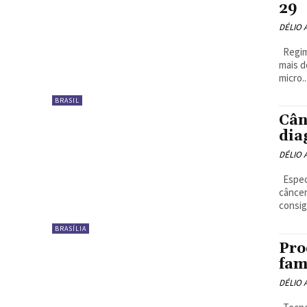
29
DÉLIO
Regime de tributação que simplifica e reduz impostos já conta com
mais de 5 mil
micro..
BRASIL
Cân
dia
DÉLIO
Especialista da Clínica Monte Parnaso explica quais são os tipos de
câncer e qu
consigo
BRASÍLIA
Pro
fam
DÉLIO