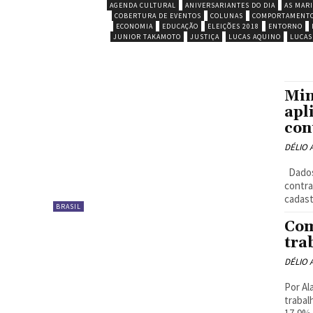
AGENDA CULTURAL
ANIVERSARIANTES DO DIA
AS MARI
COBERTURA DE EVENTOS
COLUNAS
COMPORTAMENT
ECONOMIA
EDUCAÇÃO
ELEIÇÕES 2018
ENTORNO
JUNIOR TAKAMOTO
JUSTIÇA
LUCAS AQUINO
LUCAS
Min
apl
con
DÉLIO
Dados poderão ser acessados por smartphones e tablets Acessar
contra
cadast
BRASIL
Com
tra
DÉLIO
Por Al
trabal