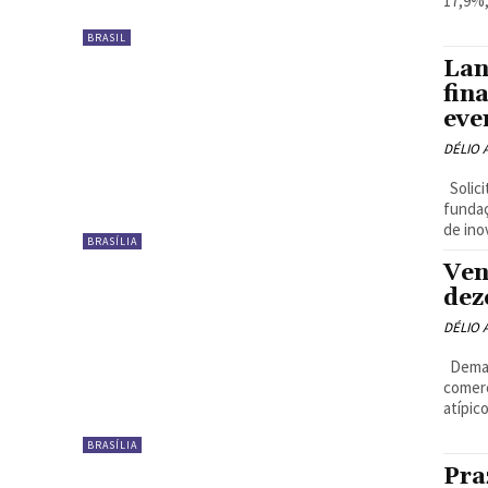
17,9%,.
BRASIL
Lan
fin
eve
DÉLIO
Solicitações podem ser feitas a partir de 21 de janeiro. Verba da
fundaç
BRASÍLIA
Ven
dez
DÉLIO
Demanda aumentou e emplacamentos registraram alta na
comercia
atípic
BRASÍLIA
Pra