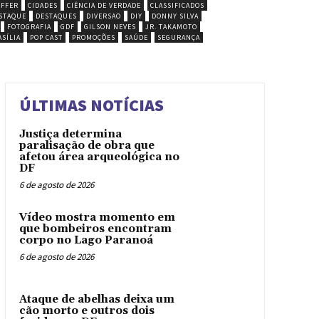
EFFER
CIDADES
CIÊNCIA DE VERDADE
CLASSIFICADOS
STAQUE
DESTAQUES
DIVERSAO
DIY
DONNY SILVA
FOTOGRAFIA
GDF
GILSON NEVES
JR. TAKAMOTO
SÍLIA
POP CAST
PROMOÇÕES
SAÚDE
SEGURANÇA
ÚLTIMAS NOTÍCIAS
Justiça determina
paralisação de obra que
afetou área arqueológica no
DF
6 de agosto de 2026
Vídeo mostra momento em
que bombeiros encontram
corpo no Lago Paranoá
6 de agosto de 2026
Ataque de abelhas deixa um
cão morto e outros dois