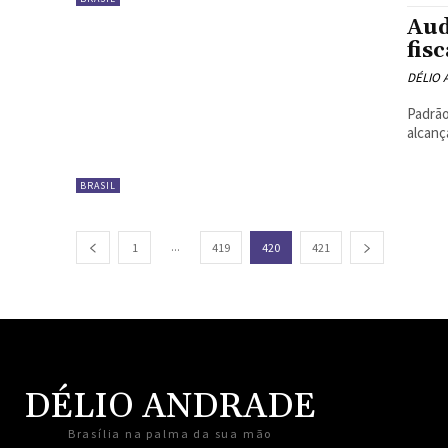
Aud
fis
DÉLIO
Padrão
BRASIL
...
1
419
420
421
DÉLIO ANDRADE
Brasília na palma da sua mão