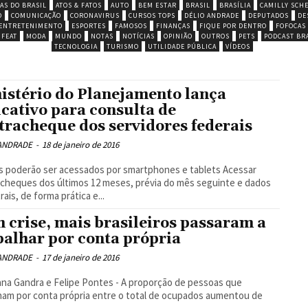
AS DO BRASIL
ATOS & FATOS
AUTO
BEM ESTAR
BRASIL
BRASÍLIA
CAMILLY SCH
O
COMUNICAÇÃO
CORONAVIRUS
CURSOS TOPS
DÉLIO ANDRADE
DEPUTADOS
DE
ENTRETENIMENTO
ESPORTES
FAMOSOS
FINANÇAS
FIQUE POR DENTRO
FOFOCAS
 FEAT
MODA
MUNDO
NOTAS
NOTÍCIAS
OPINIÃO
OUTROS
PETS
PODCAST BRA
TECNOLOGIA
TURISMO
UTILIDADE PÚBLICA
VÍDEOS
istério do Planejamento lança
icativo para consulta de
tracheque dos servidores federais
 ANDRADE
-
18 de janeiro de 2016
cheques dos últimos 12 meses, prévia do mês seguinte e dados
rais, de forma prática e...
 crise, mais brasileiros passaram a
balhar por conta própria
 ANDRADE
-
17 de janeiro de 2016
ana Gandra e Felipe Pontes - A proporção de pessoas que
ham por conta própria entre o total de ocupados aumentou de