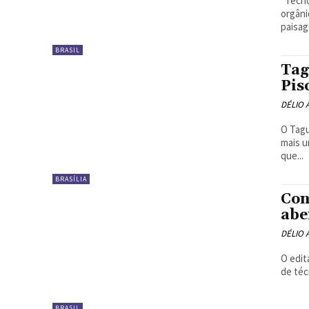
Tecnologia social aplicada na agricultura familiar incentiva a cultura de
orgânicos e 
paisag
BRASIL
Tag
Pis
DÉLIO
O Tagu
mais u
que...
BRASÍLIA
Con
abe
DÉLIO
O edit
de técn
BRASIL