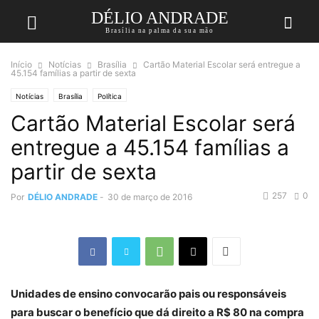
DÉLIO ANDRADE
Brasília na palma da sua mão
Início
Notícias
Brasília
Cartão Material Escolar será entregue a
45.154 famílias a partir de sexta
Notícias
Brasília
Política
Cartão Material Escolar será
entregue a 45.154 famílias a
partir de sexta
257
0
Por
DÉLIO ANDRADE
-
30 de março de 2016
Unidades de ensino convocarão pais ou responsáveis
para buscar o benefício que dá direito a R$ 80 na compra