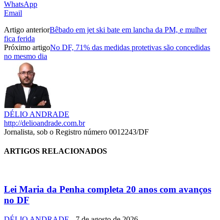
WhatsApp
Email
Artigo anterior
Bêbado em jet ski bate em lancha da PM, e mulher
fica ferida
Próximo artigo
No DF, 71% das medidas protetivas são concedidas
no mesmo dia
DÉLIO ANDRADE
http://delioandrade.com.br
Jornalista, sob o Registro número 0012243/DF
ARTIGOS RELACIONADOS
Lei Maria da Penha completa 20 anos com avanços
no DF
DÉLIO ANDRADE
-
7 de agosto de 2026