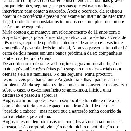
Mirla afirmou que só não sofreu consequências ainda mais graves
porque feirantes, seguranças e pessoas que estavam no local
intervieram para conter a agressão. Após o ocorrido, ela registrou
boletim de ocorrência e passou por exame no Instituto de Medicina
Legal, onde foram constatados traumatismos múltiplos no crânio e
lesões no pé esquerdo.
Mirla contou que manteve um relacionamento de 11 anos com o
suspeito e que já possuía medida protetiva contra ele havia cerca de
três meses, depois de episódios anteriores de ameaça e invasão de
domicílio. Apesar da decisão judicial, Augusto passou a trabalhar há
cerca de dois meses em uma banca próxima à da ex-companheira,
também na Feira do Guará.
De acordo com a feirante, a situação se agravou no sábado, 2 de
maio, após publicações feitas pelo suspeito em redes sociais com
ofensas a ela e a familiares. No dia seguinte, Mirla procurou
responsáveis pela banca onde Augusto trabalhava para relatar o
problema. Ainda segundo a vítima, antes que conseguisse conversar
sobre o caso, o ex-companheiro se aproximou, iniciou uma
discussão e passou a agredi-la.
Augusto afirmou que estava em seu local de trabalho e que a ex-
companheira teria ido ao espaço para afrontá-lo. Ele disse ter
“perdido a cabeça”, mas negou que a agressão tenha ocorrido da
forma relatada pela vítima.
Augusto respondeu por casos relacionados a violência doméstica,
ameaça, lesão corporal, violação de domicílio e perturbação do