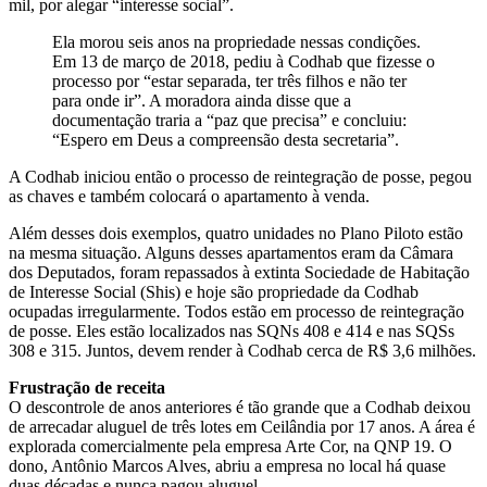
mil, por alegar “interesse social”.
Ela morou seis anos na propriedade nessas condições.
Em 13 de março de 2018, pediu à Codhab que fizesse o
processo por “estar separada, ter três filhos e não ter
para onde ir”. A moradora ainda disse que a
documentação traria a “paz que precisa” e concluiu:
“Espero em Deus a compreensão desta secretaria”.
A Codhab iniciou então o processo de reintegração de posse, pegou
as chaves e também colocará o apartamento à venda.
Além desses dois exemplos, quatro unidades no Plano Piloto estão
na mesma situação. Alguns desses apartamentos eram da Câmara
dos Deputados, foram repassados à extinta Sociedade de Habitação
de Interesse Social (Shis) e hoje são propriedade da Codhab
ocupadas irregularmente. Todos estão em processo de reintegração
de posse. Eles estão localizados nas SQNs 408 e 414 e nas SQSs
308 e 315. Juntos, devem render à Codhab cerca de R$ 3,6 milhões.
Frustração de receita
O descontrole de anos anteriores é tão grande que a Codhab deixou
de arrecadar aluguel de três lotes em Ceilândia por 17 anos. A área é
explorada comercialmente pela empresa Arte Cor, na QNP 19. O
dono, Antônio Marcos Alves, abriu a empresa no local há quase
duas décadas e nunca pagou aluguel.