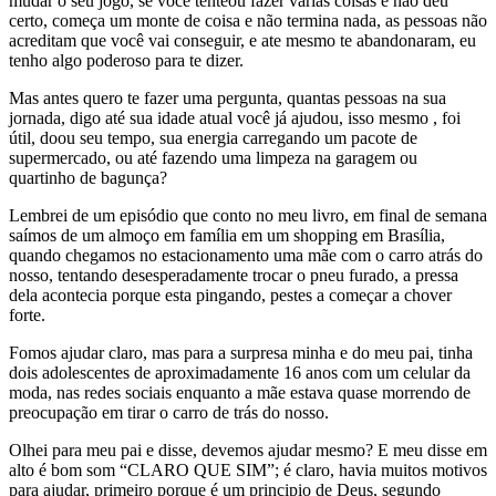
mudar o seu jogo, se você tenteou fazer varias coisas e não deu
certo, começa um monte de coisa e não termina nada, as pessoas não
acreditam que você vai conseguir, e ate mesmo te abandonaram, eu
tenho algo poderoso para te dizer.
Mas antes quero te fazer uma pergunta, quantas pessoas na sua
jornada, digo até sua idade atual você já ajudou, isso mesmo , foi
útil, doou seu tempo, sua energia carregando um pacote de
supermercado, ou até fazendo uma limpeza na garagem ou
quartinho de bagunça?
Lembrei de um episódio que conto no meu livro, em final de semana
saímos de um almoço em família em um shopping em Brasília,
quando chegamos no estacionamento uma mãe com o carro atrás do
nosso, tentando desesperadamente trocar o pneu furado, a pressa
dela acontecia porque esta pingando, pestes a começar a chover
forte.
Fomos ajudar claro, mas para a surpresa minha e do meu pai, tinha
dois adolescentes de aproximadamente 16 anos com um celular da
moda, nas redes sociais enquanto a mãe estava quase morrendo de
preocupação em tirar o carro de trás do nosso.
Olhei para meu pai e disse, devemos ajudar mesmo? E meu disse em
alto é bom som “CLARO QUE SIM”; é claro, havia muitos motivos
para ajudar, primeiro porque é um principio de Deus, segundo