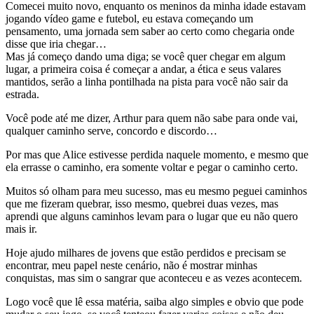
Comecei muito novo, enquanto os meninos da minha idade estavam
jogando vídeo game e futebol, eu estava começando um
pensamento, uma jornada sem saber ao certo como chegaria onde
disse que iria chegar…
Mas já começo dando uma diga; se você quer chegar em algum
lugar, a primeira coisa é começar a andar, a ética e seus valares
mantidos, serão a linha pontilhada na pista para você não sair da
estrada.
Você pode até me dizer, Arthur para quem não sabe para onde vai,
qualquer caminho serve, concordo e discordo…
Por mas que Alice estivesse perdida naquele momento, e mesmo que
ela errasse o caminho, era somente voltar e pegar o caminho certo.
Muitos só olham para meu sucesso, mas eu mesmo peguei caminhos
que me fizeram quebrar, isso mesmo, quebrei duas vezes, mas
aprendi que alguns caminhos levam para o lugar que eu não quero
mais ir.
Hoje ajudo milhares de jovens que estão perdidos e precisam se
encontrar, meu papel neste cenário, não é mostrar minhas
conquistas, mas sim o sangrar que aconteceu e as vezes acontecem.
Logo você que lê essa matéria, saiba algo simples e obvio que pode