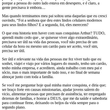
porque a pessoa do outro lado estava em desespero, e é claro, a
gente precisava ir embora…
Mas quando terminamos meu pai soltou uma daquelas que eu cresci
ouvindo, “Foi a senhora que deu estes lindos celulares modernos
para seus lindos filhos? E a segunda, foi, eles merecem?
O que esta historia tem haver com suas conquistas Arthur? TUDO,
aprendi muito cedo que , se quisesse viver algo extraordinário,
precisava ser útil na vida das pessoas, você não precisa de um
celular da hora ou mesmo um carrão para ser aceito, você sim,
precisa ser útil.
Ser útil e relevante na vida das pessoas me fez viver tudo que eu
sonhei, viajei e viajo por vários lugares do mundo, tenho um carrão,
tenho minha empresa, e acreditem, ainda trabalho com meu pai e
sócio, mas o mais importante de tudo isso, e no final de semana
almoçar junto com toda a família.
Se você me perguntar hoje qual minha maior conquista, e diria que;
ser braço forte em causas missionarias, ajudar jovens saírem do
vicio, alimentar pessoas que precisam de assistência, ter empregado
dezenas de famílias, e honrar a DEUS, que me da saúde e sabedoria
para continuar firme, deixando os beijos da vida sempre para o
segundo plano.