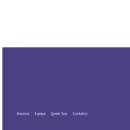
Entrar
Bem-vindo! Entre na sua conta
seu usuário
sua senha
Forgot your password? Get help
Recuperar senha
Recupere sua senha
seu e-mail
Uma senha será enviada por e-mail para você.
Anuncio
Equipe
Quem Sou
Contatos