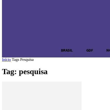
DÉLIO ANDR
Brasília na palma da sua mão
-Publicidade-
BRASIL
GDF
N
Início
Tags
Pesquisa
Tag: pesquisa