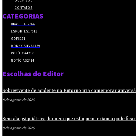
QUEM SOU
CONTATOS
CATEGORIAS
BRASÍLIA
32364
ESPORTES
17511
GDF
8171
DONNY SILVA
4439
POLÍTICA
4212
NOTÍCIAS
2414
Escolhas do Editor
Sobrevivente de acidente no Entorno iria comemorar aniversá
8 de agosto de 2026
Sem ala psiquiátrica, homem que esfaqueou criança pode ficar 
8 de agosto de 2026