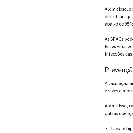
Além disso, é 
dificuldade pa
abaixo de 95%
As SRAGs pode
Esses vírus po
infecções das
Prevençã
A vacinação a
graves e mort
Além disso, t
outras doença
Lavar e hi