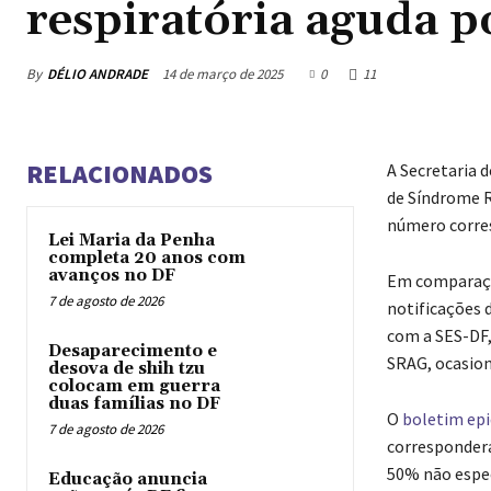
respiratória aguda p
By
DÉLIO ANDRADE
14 de março de 2025
0
11
RELACIONADOS
A Secretaria d
de Síndrome R
número corres
Lei Maria da Penha
completa 20 anos com
avanços no DF
Em comparaçã
7 de agosto de 2026
notificações 
com a SES-DF,
Desaparecimento e
SRAG, ocasion
desova de shih tzu
colocam em guerra
duas famílias no DF
O
boletim ep
7 de agosto de 2026
correspondera
50% não espe
Educação anuncia