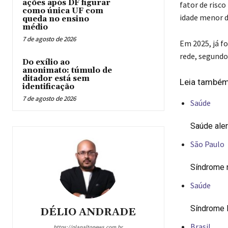
ações após DF figurar
fator de risco
como única UF com
idade menor d
queda no ensino
médio
7 de agosto de 2026
Em 2025, já f
rede, segundo
Do exílio ao
anonimato: túmulo de
ditador está sem
Leia també
identificação
7 de agosto de 2026
Saúde
Saúde aler
São Paulo
Síndrome r
Saúde
Síndrome R
DÉLIO ANDRADE
Brasil
https://planaltonews.com.br