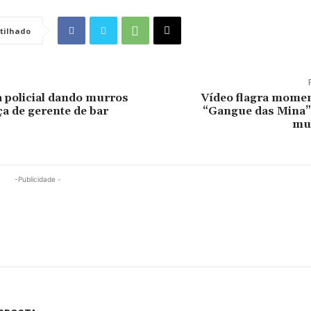
tilhado
a policial dando murros
Vídeo flagra mome
a de gerente de bar
“Gangue das Mina”
mu
-Publicidade -