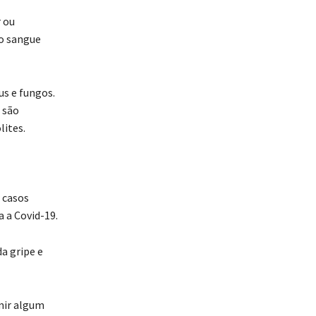
r ou
no sangue
us e fungos.
a são
lites.
 casos
 a Covid-19.
a gripe e
mir algum