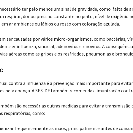
necessário ter pelo menos um sinal de gravidade, como: falta de a
ra respirar; dor ou pressão constante no peito, nível de oxigênio 
 em ar ambiente ou lábios ou rosto com coloração azulada.
m ser causadas por vários micro-organismos, como bactérias, vír
dem ser influenza, sincicial, adenovírus e rinovírus. A consequênci
 vias aéreas como as gripes e os resfriados, pneumonias e bronquio
o
nual contra a influenza é a prevenção mais importante para evitar
es pela doença. A SES-DF também recomenda a imunização contra
ambém são necessárias outras medidas para evitar a transmissão d
s respiratórias, como:
gienizar frequentemente as mãos, principalmente antes de consu