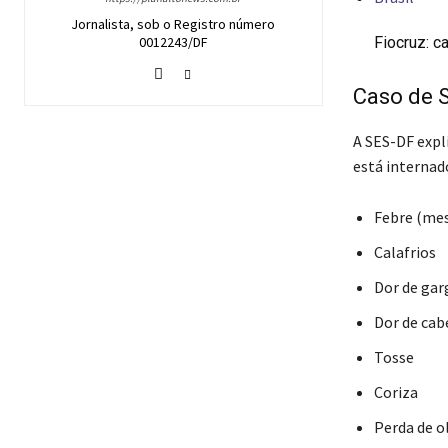
Jornalista, sob o Registro número
0012243/DF
Fiocruz: 
Caso de 
A SES-DF expl
está internad
Febre (me
Calafrios
Dor de gar
Dor de cab
Tosse
Coriza
Perda de o