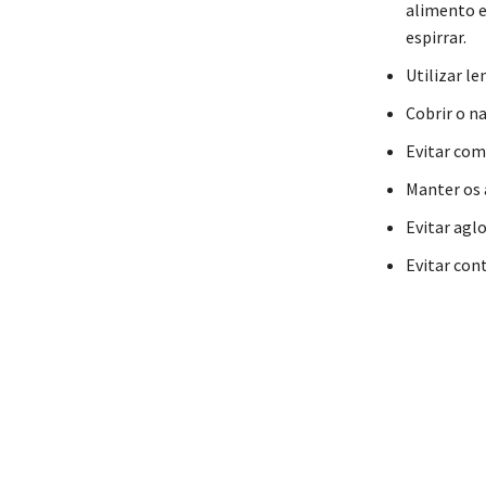
alimento e
espirrar.
Utilizar le
Cobrir o na
Evitar com
Manter os 
Evitar agl
Evitar con