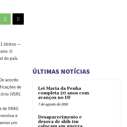
11 óbitos —
 ano. O
l do país.
ÚLTIMAS NOTÍCIAS
 De acordo
ficações de
Lei Maria da Penha
completa 20 anos com
ório (VSR).
avanços no DF
7 de agosto de 2026
os de SRAG
novírus e
Desaparecimento e
desova de shih tzu
 menos um
colocam em guerra