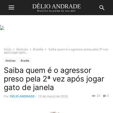
DÉLIO ANDRADE
Brasília na palma da sua mão
Início
Notícias
Brasília
Saiba quem é o agressor preso pela 2ª vez
após jogar gato...
Notícias
Brasília
Saiba quem é o agressor
preso pela 2ª vez após jogar
gato de janela
23
0
Por
DÉLIO ANDRADE
-
13 de março de 2025