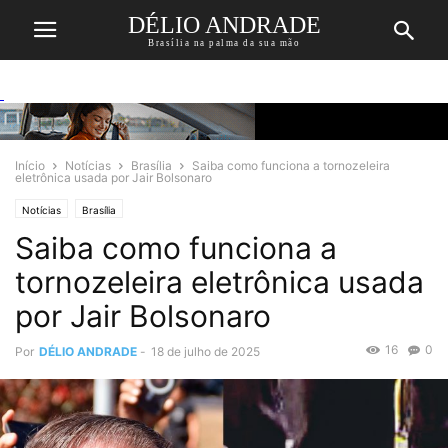
DÉLIO ANDRADE
Brasília na palma da sua mão
Início
Notícias
Brasília
Saiba como funciona a tornozeleira
eletrônica usada por Jair Bolsonaro
Notícias
Brasília
Saiba como funciona a
tornozeleira eletrônica usada
por Jair Bolsonaro
16
0
Por
DÉLIO ANDRADE
-
18 de julho de 2025