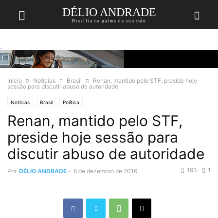
DÉLIO ANDRADE
Brasília na palma da sua mão
Início
Notícias
Brasil
Renan, mantido pelo STF, preside hoje
sessão para discutir abuso de autoridade
Notícias
Brasil
Política
Renan, mantido pelo STF,
preside hoje sessão para
discutir abuso de autoridade
193
1
Por
DÉLIO ANDRADE
-
8 de dezembro de 2016