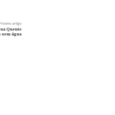
Próximo artigo
gua Quente
as sem água