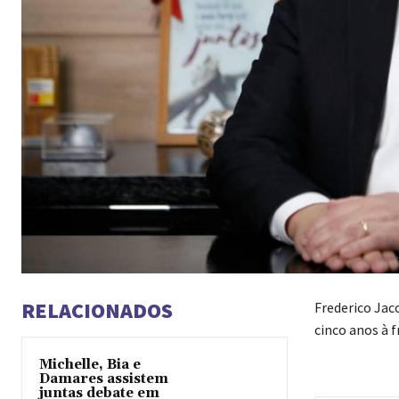
RELACIONADOS
Frederico Jac
cinco anos à 
Michelle, Bia e
Damares assistem
juntas debate em