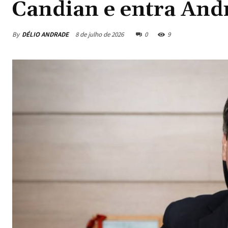
Candian e entra And
By
DÉLIO ANDRADE
8 de julho de 2026
0
9