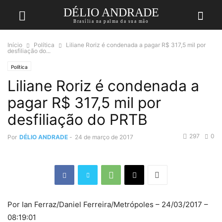
DÉLIO ANDRADE
Brasília na palma da sua mão
Início
Política
Liliane Roriz é condenada a pagar R$ 317,5 mil por
desfiliação do...
Política
Liliane Roriz é condenada a
pagar R$ 317,5 mil por
desfiliação do PRTB
297
0
Por
DÉLIO ANDRADE
-
24 de março de 2017
Por Ian Ferraz/Daniel Ferreira/Metrópoles – 24/03/2017 –
08:19:01