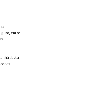
 da
igura, entre
is
manhã desta
nossas