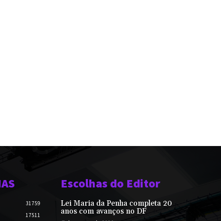
IAS
Escolhas do Editor
Lei Maria da Penha completa 20
31759
anos com avanços no DF
17511