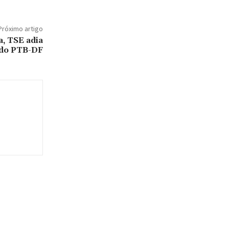
Próximo artigo
a, TSE adia
 do PTB-DF