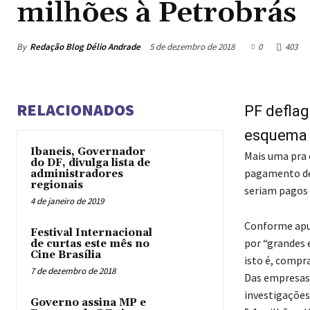
milhões à Petrobrás
By
Redação Blog Délio Andrade
5 de dezembro de 2018
0
403
RELACIONADOS
PF deflag
esquema é
Ibaneis, Governador
Mais uma pra 
do DF, divulga lista de
pagamento de 
administradores
regionais
seriam pagos 
4 de janeiro de 2019
Conforme apur
Festival Internacional
por “grandes 
de curtas este mês no
Cine Brasília
isto é, compra
7 de dezembro de 2018
Das empresas 
investigações
Governo assina MP e