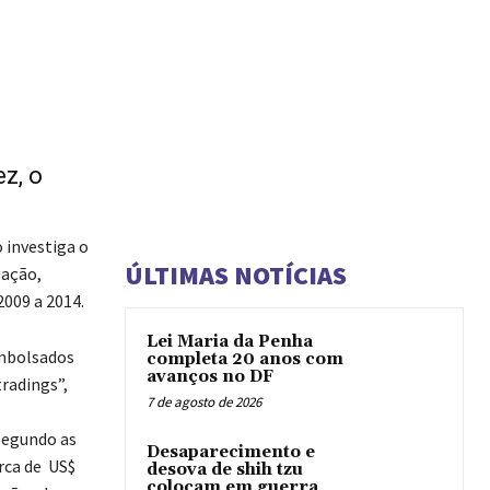
z, o
 investiga o
ÚLTIMAS NOTÍCIAS
gação,
2009 a 2014.
Lei Maria da Penha
embolsados
completa 20 anos com
avanços no DF
radings”,
7 de agosto de 2026
segundo as
Desaparecimento e
rca de US$
desova de shih tzu
colocam em guerra