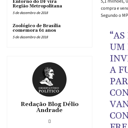
5,1 milhões, 
Entorno do DF vira
Região Metropolitana
compra e vend
5 de dezembro de 2018
Segundo o MP
Zoológico de Brasília
comemora 61 anos
“AS
5 de dezembro de 2018
UM 
INV
A F
PAR
CON
VAN
Redação Blog Délio
Andrade
CON
FRE