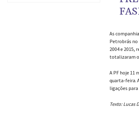
FAS
As companhias
Petrobrás no 
2004 e 2015, 
totalizaram o
A PF hoje 11 
quarta-feira.
ligações para 
Texto: Lucas 
Compar