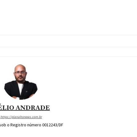
Compartilhado
ÉLIO ANDRADE
https://planaltonews.com.br
 sob o Registro número 0012243/DF