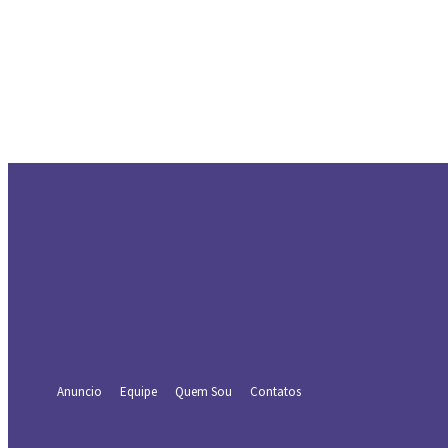
Entrar
Bem-vindo! Entre na sua conta
seu usuário
sua senha
Forgot your password? Get help
Recuperar senha
Recupere sua senha
seu e-mail
Uma senha será enviada por e-mail para você.
Anuncio
Equipe
Quem Sou
Contatos