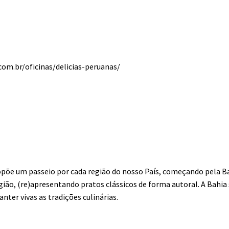
com.br/oficinas/delicias-peruanas/
ropõe um passeio por cada região do nosso País, começando pela Bah
egião, (re)apresentando pratos clássicos de forma autoral. A Bahia
ter vivas as tradições culinárias.