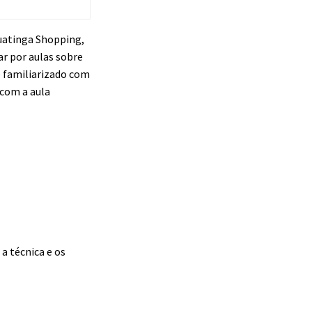
guatinga Shopping,
ar por aulas sobre
é familiarizado com
 com a aula
a técnica e os