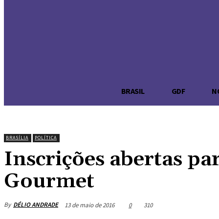
DÉLIO ANDR
Brasília na palma da sua mão
-Publicidade-
BRASIL
GDF
N
BRASÍLIA
POLÍTICA
Inscrições abertas pa
Gourmet
By
DÉLIO ANDRADE
13 de maio de 2016
0
310