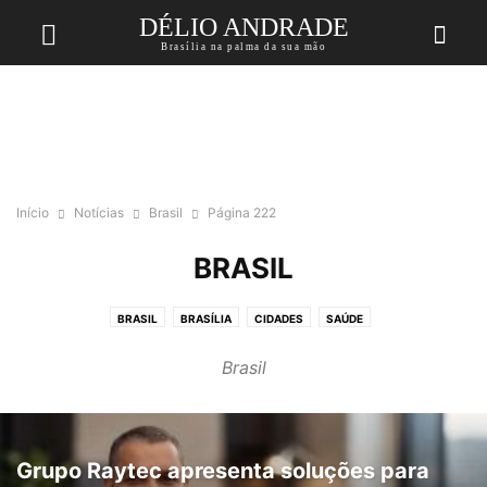
DÉLIO ANDRADE
Brasília na palma da sua mão
Início
Notícias
Brasil
Página 222
BRASIL
BRASIL
BRASÍLIA
CIDADES
SAÚDE
Brasil
Grupo Raytec apresenta soluções para