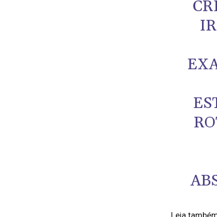
CR
I
EXA
ES
RO
AB
Leia també