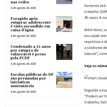
nas redes
Somente até o
6 de agosto de 2026
trabalho (DAR
45 casos. A ma
Foragido após
estuprar adolescente
é visto escondido em
Além disso, o
caixa d’água
em saúde ment
6 de agosto de 2026
repetitivo e 
Condenado a 21 anos
a síndrome de
por estupro de
laboral”, com
vulnerável é preso
pela PCDF
6 de agosto de 2026
Veja os núme
Escolas públicas do DF
são premiadas por
iniciativas
sustentáveis
Segundo a esp
6 de agosto de 2026
“Podem ser fr
trabalho, fal