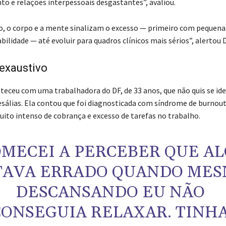
o e relações interpessoais desgastantes”, avaliou.
 o corpo e a mente sinalizam o excesso — primeiro com pequenas
abilidade — até evoluir para quadros clínicos mais sérios”, alertou 
exaustivo
teceu com uma trabalhadora do DF, de 33 anos, que não quis se iden
sálias. Ela contou que foi diagnosticada com síndrome de burnout
ito intenso de cobrança e excesso de tarefas no trabalho.
OMECEI A PERCEBER QUE A
TAVA ERRADO QUANDO ME
DESCANSANDO EU NÃO
CONSEGUIA RELAXAR. TINH