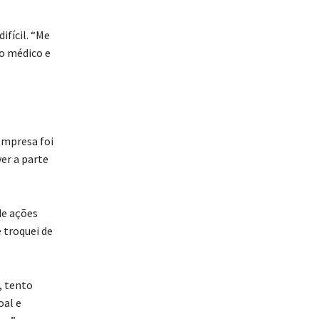
ifícil. “Me
o médico e
empresa foi
er a parte
de ações
 troquei de
, tento
oal e