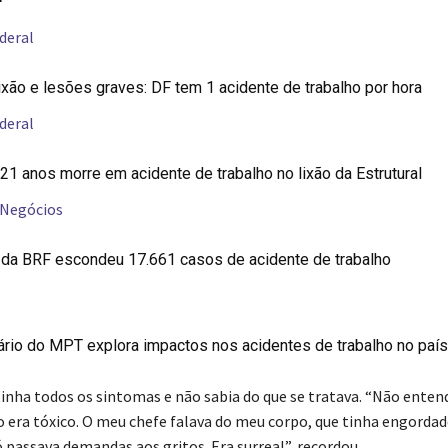
deral
ixão e lesões graves: DF tem 1 acidente de trabalho por hora
deral
1 anos morre em acidente de trabalho no lixão da Estrutural
 Negócios
o da BRF escondeu 17.661 casos de acidente de trabalho
rio do MPT explora impactos nos acidentes de trabalho no país
 tinha todos os sintomas e não sabia do que se tratava. “Não ent
o era tóxico. O meu chefe falava do meu corpo, que tinha engordad
 passava demandas aos gritos. Era surreal”, recordou.