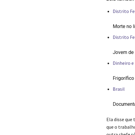
Distrito Fe
Morte no l
Distrito Fe
Jovem de 2
Dinheiro e
Frigorífic
Brasil
Documentá
Ela disse que
que o trabalh
outra chefe só