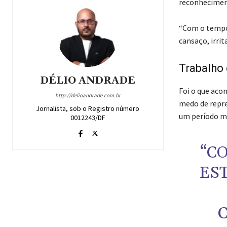
reconheciment
“Com o tempo,
cansaço, irrit
Trabalho 
DÉLIO ANDRADE
Foi o que acon
http://delioandrade.com.br
medo de repre
Jornalista, sob o Registro número
um período mu
0012243/DF
“C
ES