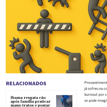
RELACIONADOS
Provavelmente
já sofreu ou 
burnout por c
Ibama resgata cão
se pode imagi
após família praticar
maus-tratos e postar