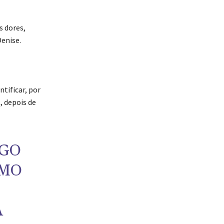
 dores,
Denise.
tificar, por
, depois de
LGO
SMO
A