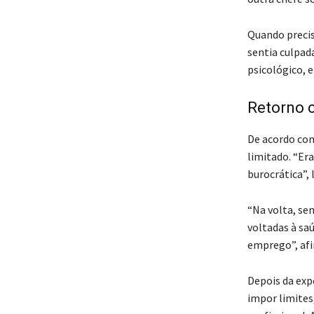
Quando preciso
sentia culpa
psicológico, 
Retorno 
De acordo com
limitado. “Er
burocrática”,
“Na volta, se
voltadas à sa
emprego”, af
Depois da expe
impor limites