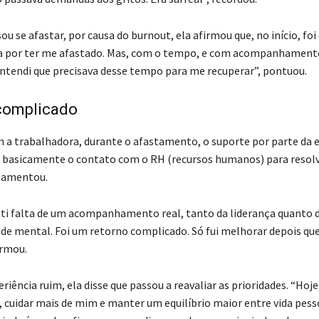
u se afastar, por causa do burnout, ela afirmou que, no início, foi d
da por ter me afastado. Mas, com o tempo, e com acompanhament
entendi que precisava desse tempo para me recuperar”, pontuou.
complicado
 a trabalhadora, durante o afastamento, o suporte por parte da 
a basicamente o contato com o RH (recursos humanos) para resolv
 lamentou.
nti falta de um acompanhamento real, tanto da liderança quanto 
úde mental. Foi um retorno complicado. Só fui melhorar depois que
irmou.
riência ruim, ela disse que passou a reavaliar as prioridades. “Hoje
, cuidar mais de mim e manter um equilíbrio maior entre vida pess