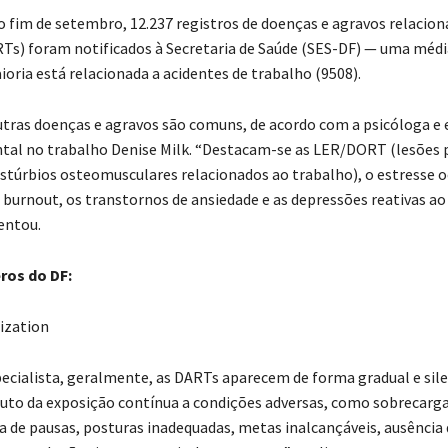
 fim de setembro, 12.237 registros de doenças e agravos relacion
Ts) foram notificados à Secretaria de Saúde (SES-DF) — uma média
ioria está relacionada a acidentes de trabalho (9508).
utras doenças e agravos são comuns, de acordo com a psicóloga e 
al no trabalho Denise Milk. “Destacam-se as LER/DORT (lesões 
distúrbios osteomusculares relacionados ao trabalho), o estresse 
 burnout, os transtornos de ansiedade e as depressões reativas a
entou.
ros do DF:
ecialista, geralmente, as DARTs aparecem de forma gradual e sile
uto da exposição contínua a condições adversas, como sobrecarga
ta de pausas, posturas inadequadas, metas inalcançáveis, ausência 