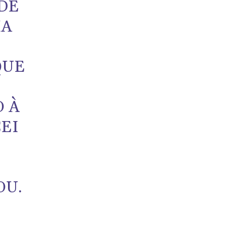
 DE
MA
QUE
 À
EI
OU.