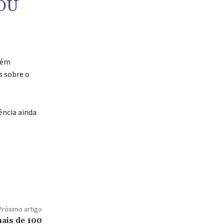
OU
bém
s sobre o
ência ainda
Próximo artigo
mais de 100