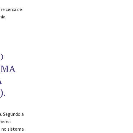
re cerca de
hia,
O
UMA
A
)
.
a. Segundo a
quema
 no sistema.