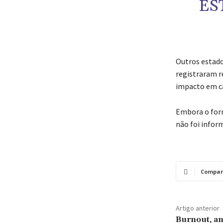
ES
Outros estado
registraram r
impacto em ca
Embora o forn
não foi infor
Compar
Artigo anterior
Burnout, an