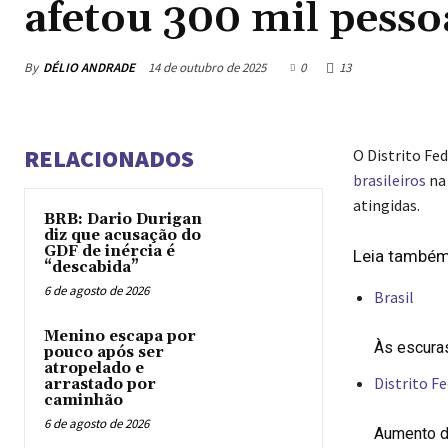
afetou 300 mil pess
By
DÉLIO ANDRADE
14 de outubro de 2025
0
13
RELACIONADOS
O Distrito Fe
brasileiros
na 
atingidas.
BRB: Dario Durigan
diz que acusação do
GDF de inércia é
Leia també
“descabida”
6 de agosto de 2026
Brasil
Menino escapa por
Às escura
pouco após ser
atropelado e
Distrito Fe
arrastado por
caminhão
6 de agosto de 2026
Aumento de