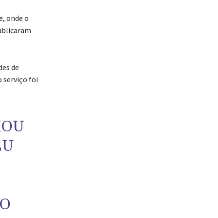
e, onde o
ublicaram
des de
 serviço foi
MOU
EU
NO